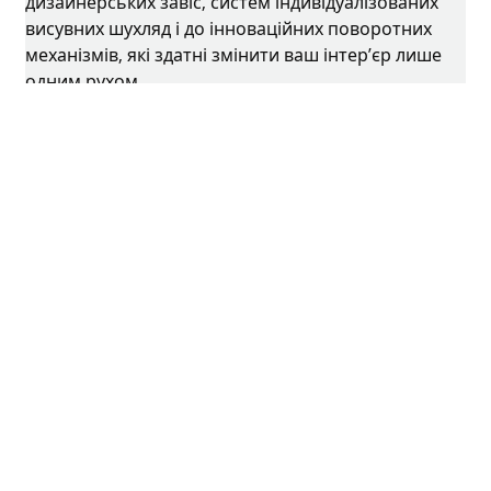
дизайнерських завіс, систем індивідуалізованих
висувних шухляд і до інноваційних поворотних
механізмів, які здатні змінити ваш інтер’єр лише
одним рухом.
З непохитною відданістю інноваціям та якості,
ми продовжуємо розширювати межі
можливостей у нашій галузі.
Facebook
Instagram
YouTube
linkedin
houzz
Вихідні дані
Захист даних
Умови користування