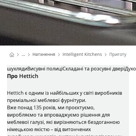
You are here:
Homepage
Homepage
...
Натхнення
Intelligent Kitchens
Приготуванн
Homepage
ПРИГОТУВАННЯ ЇЖІ
шухляди
Висувні полиці
Складані та розсувні двері
Духо
Про Hettich
Hettich є одним із найбільших у світі виробників
преміальної меблевої фурнітури.
Вже понад 135 років, ми проєктуємо,
виробляємо та впроваджуємо рішення для
меблевої галузі, які вирізняються бездоганною
німецькою якістю – від витончених