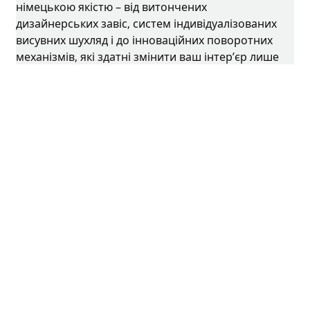
німецькою якістю – від витончених
дизайнерських завіс, систем індивідуалізованих
висувних шухляд і до інноваційних поворотних
механізмів, які здатні змінити ваш інтер’єр лише
одним рухом.
З непохитною відданістю інноваціям та якості,
ми продовжуємо розширювати межі
можливостей у нашій галузі.
Facebook
Instagram
YouTube
linkedin
houzz
Вихідні дані
Захист даних