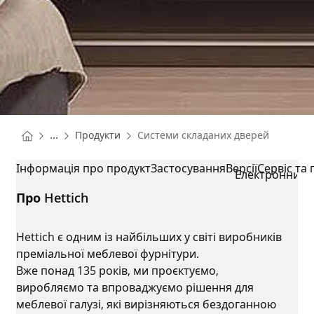
You are here:
Homepage
...
Продукти
Системи складаних дверей
Homepage
СИСТЕМИ СКЛАДАНИХ ДВЕРЕЙ
Інформація про продукт
Застосування
Версії
Сервіс та
Електронний 
Про Hettich
Hettich є одним із найбільших у світі виробників
преміальної меблевої фурнітури.
Вже понад 135 років, ми проєктуємо,
виробляємо та впроваджуємо рішення для
меблевої галузі, які вирізняються бездоганною