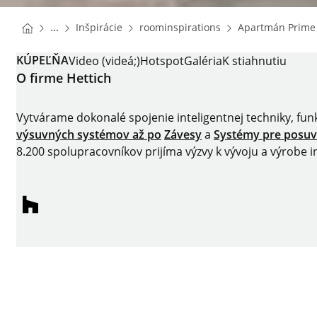
You are here:
Homepage
Homepage
...
Inšpirácie
roominspirations
Apartmán Prime
Homepage
KÚPEĽŇA
Video (videá;)
Hotspot
Galéria
K stiahnutiu
O firme Hettich
Vytvárame dokonalé spojenie inteligentnej techniky, fun
výsuvných systémov až po
Závesy
a
Systémy pre posu
8.200 spolupracovníkov prijíma výzvy k vývoju a výrobe
houzz
Impressum
Ochrana dát