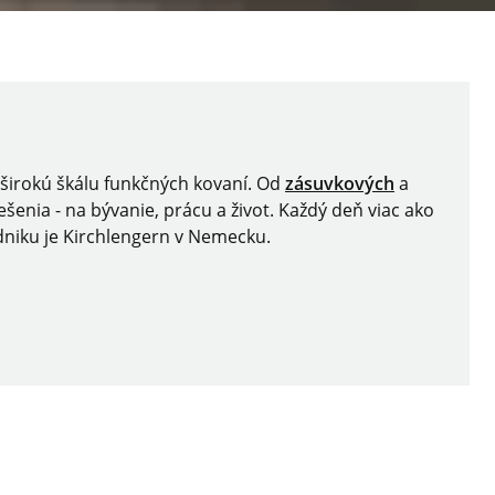
 širokú škálu funkčných kovaní. Od
zásuvkových
a
šenia - na bývanie, prácu a život. Každý deň viac ako
dniku je Kirchlengern v Nemecku.