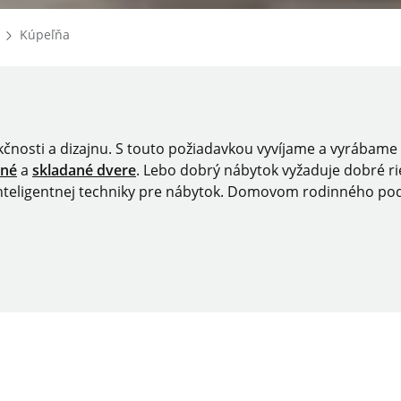
Homepage
Kúpeľňa
kčnosti a dizajnu. S touto požiadavkou vyvíjame a vyrábame
vné
a
skladané dvere
. Lebo dobrý nábytok vyžaduje dobré rie
 inteligentnej techniky pre nábytok. Domovom rodinného po