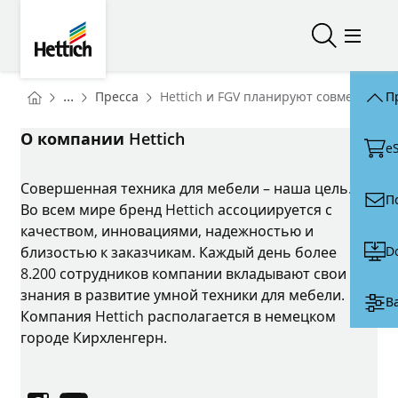
Skip to main content
Skip to page footer
Hettich
Открыть/з
Откры
You are here:
Homepage
...
Пресса
Hettich и FGV планируют совместное 
П
Homepage
О компании Hettich
e
Совершенная техника для мебели – наша цель.
П
Во всем мире бренд Hettich ассоциируется с
качеством, инновациями, надежностью и
D
близостью к заказчикам. Каждый день более
8.200 сотрудников компании вкладывают свои
знания в развитие умной техники для мебели.
В
Компания Hettich располагается в немецком
городе Кирхленгерн.