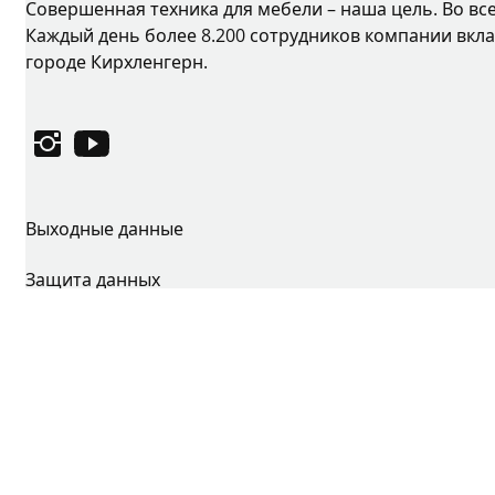
Совершенная техника для мебели – наша цель. Во вс
Каждый день более 8.200 сотрудников компании вкла
городе Кирхленгерн.
Instagram
YouTube
Выходные данные
Защита данных
Условия использования
Общие условия заключения сделок
Декларация о доступности
Портал для информаторов