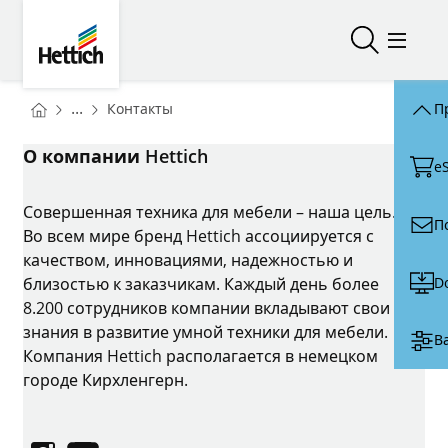
Skip to main content
Skip to page footer
Hettich
Открыть/з
Откры
You are here:
Homepage
...
Контакты
П
Homepage
О компании Hettich
e
Совершенная техника для мебели – наша цель.
П
Во всем мире бренд Hettich ассоциируется с
качеством, инновациями, надежностью и
D
близостью к заказчикам. Каждый день более
8.200 сотрудников компании вкладывают свои
знания в развитие умной техники для мебели.
В
Компания Hettich располагается в немецком
городе Кирхленгерн.