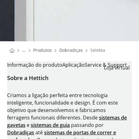
You are here:
Homepage
Homepage
...
Produtos
Dobradiças
Selekta
Homepage
SELEKTA
Informação do produto
Aplicação
Service & Support
Loja virtual
Sobre a Hettich
Criamos a ligação perfeita entre tecnologia
inteligente, funcionalidade e design. É com este
objetivo que desenvolvemos e fabricamos
ferragens funcionais diferentes. Desde
sistemas de
gavetas
e
sistemas de guia
passando por
Dobradiças
até
sistemas de portas de correr e