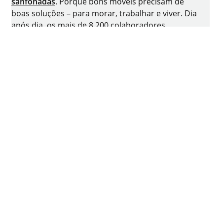
sanfonadas
. Porque bons móveis precisam de
boas soluções – para morar, trabalhar e viver. Dia
após dia, os mais de 8.200 colaboradores
respondem positivamente ao desafio de
desenvolver tecnologia inteligente para móveis. A
terra natal da empresa familiar é Kirchlengern, na
Alemanha.
Facebook
Instagram
YouTube
linkedin
XING
houzz
Ficha técnica
Proteção dos dados pessoais
Termos de utilização
Termos e condições gerais de venda