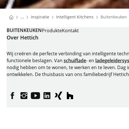
You are here:
Homepage
Homepage
...
Inspiratie
Intelligent Kitchens
Buitenkeuken
Homepage
BUITENKEUKEN
Produkte
Kontakt
Over Hettich
Wij creëren de perfecte verbinding van intelligente tech
functionele beslagen. Van
schuiflade
- en
ladegeleidersy
nodig hebben om te wonen, te werken en te leven. Dag 
ontwikkelen. De thuisbasis van ons familiebedrijf Hettich
Facebook
Instagram
YouTube
LinkedIn
XING
houzz
Impressum