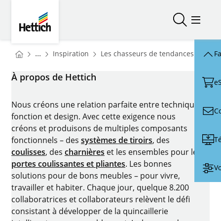
Skip to main content
Skip to page footer
Hettich
Ouvrir/fer
Ouvrir
You are here:
Homepage
...
Inspiration
Les chasseurs de tendances de Hett
Fa
Homepage
À propos de Hettich
e
Nous créons une relation parfaite entre technique,
C
fonction et design. Avec cette exigence nous
créons et produisons de multiples composants
T
fonctionnels – des
systèmes de tiroirs
, des
coulisses
, des
charnières
et les ensembles pour les
portes coulissantes et pliantes
. Les bonnes
Vo
solutions pour de bons meubles – pour vivre,
travailler et habiter. Chaque jour, quelque 8.200
collaboratrices et collaborateurs relèvent le défi
consistant à développer de la quincaillerie