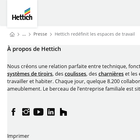
Skip to main content
Skip to page footer
Hettich
You are here:
Homepage
...
Presse
Hettich redéfinit les espaces de travail
Homepage
À propos de Hettich
Nous créons une relation parfaite entre technique, fonc
systèmes de tiroirs
, des
coulisses
, des
charnières
et les
travailler et habiter. Chaque jour, quelque 8.200 collabor
ameublement. Le berceau de l’entreprise familiale est si
Facebook
Instagram
YouTube
linkedin
houzz
Imprimer