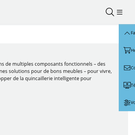
Ouvrir/fer
Ouvrir
Fa
H
ons de multiples composants fonctionnels – des
C
nnes solutions pour de bons meubles – pour vivre,
pper de la quincaillerie intelligente pour
T
Vo