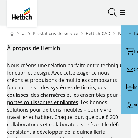
Skip to main content
Skip to page footer
Hettich
Ouvrir/fer
Ouvrir
You are here:
Homepage
Homepage
...
Prestations de service
Hettich CAD
Packs de
Fa
Homepage
À propos de Hettich
H
Nous créons une relation parfaite entre technique,
C
fonction et design. Avec cette exigence nous
créons et produisons de multiples composants
M
fonctionnels – des
systèmes de tiroirs
, des
coulisses
, des
charnières
et les ensembles pour les
portes coulissantes et pliantes
. Les bonnes
Vo
solutions pour de bons meubles – pour vivre,
travailler et habiter. Chaque jour, quelque 8.200
collaboratrices et collaborateurs relèvent le défi
consistant à développer de la quincaillerie