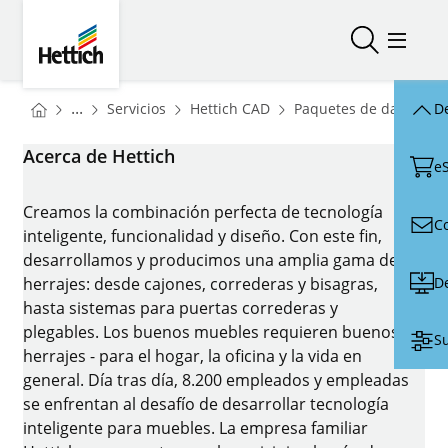
Skip to main content
Skip to page footer
Hettich
Abrir/cerr
Abrir/
You are here:
Homepage
Homepage
...
Servicios
Hettich CAD
Paquetes de datos CA
De
Homepage
Acerca de Hettich
e
Creamos la combinación perfecta de tecnología
C
inteligente, funcionalidad y diseño. Con este fin,
desarrollamos y producimos una amplia gama de
D
herrajes: desde cajones, correderas y bisagras,
hasta sistemas para puertas correderas y
plegables. Los buenos muebles requieren buenos
Su
herrajes - para el hogar, la oficina y la vida en
general. Día tras día, 8.200 empleados y empleadas
se enfrentan al desafío de desarrollar tecnología
inteligente para muebles. La empresa familiar