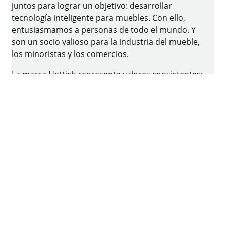
juntos para lograr un objetivo: desarrollar
tecnología inteligente para muebles. Con ello,
entusiasmamos a personas de todo el mundo. Y
son un socio valioso para la industria del mueble,
los minoristas y los comercios.
La marca Hettich representa valores consistentes:
calidad e innovación. Para la fiabilidad y la cercanía
a los clientes. A pesar de nuestro tamaño y
relevancia internacional, Hettich ha sido un
negocio familiar. Independientemente de los
inversionistas, tenemos una mano libre para dar
forma a nuestro futuro con un enfoque en el
elemento humano y la sostenibilidad.
Facebook
Instagram
YouTube
linkedin
houzz