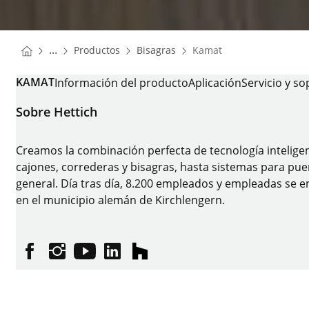
You are here:
Homepage
Homepage
...
Productos
Bisagras
Kamat
Homepage
KAMAT
Información del producto
Aplicación
Servicio y so
Sobre Hettich
Creamos la combinación perfecta de tecnología intelige
cajones, correderas y bisagras, hasta sistemas para puer
general. Día tras día, 8.200 empleados y empleadas se en
en el municipio alemán de Kirchlengern.
Facebook
Instagram
YouTube
linkedin
houzz
Pie de imprenta