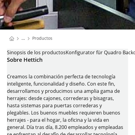
You are here:
Homepage
...
Productos
Homepage
SOLUCIONES DE HERRAJES PARA ELECTRODOMÉSTICO
Sinopsis de los productos
Konfigurator für Quadro Back
Sobre Hettich
Creamos la combinación perfecta de tecnología
inteligente, funcionalidad y diseño. Con este fin,
desarrollamos y producimos una amplia gama de
herrajes: desde cajones, correderas y bisagras,
hasta sistemas para puertas correderas y
plegables. Los buenos muebles requieren buenos
herrajes - para el hogar, la oficina y la vida en
general. Día tras día, 8.200 empleados y empleadas
se enfrentan al desafío de desarrollar tecnología