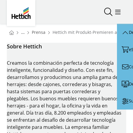
Skip to main content
Skip to page footer
Hettich
Abrir/cerr
Abrir/
You are here:
Homepage
...
Prensa
Hettich mit Produkt-Premieren auf der 
De
Homepage
Sobre Hettich
e
Creamos la combinación perfecta de tecnología
C
inteligente, funcionalidad y diseño. Con este fin,
desarrollamos y producimos una amplia gama de
D
herrajes: desde cajones, correderas y bisagras,
hasta sistemas para puertas correderas y
plegables. Los buenos muebles requieren buenos
Su
herrajes - para el hogar, la oficina y la vida en
general. Día tras día, 8.200 empleados y empleadas
se enfrentan al desafío de desarrollar tecnología
inteligente para muebles. La empresa familiar