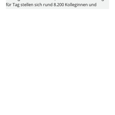
für Tag stellen sich rund 8.200 Kolleginnen und
Kollegen der Herausforderung, intelligente Technik
für Möbel zu entwickeln. Die Heimat des
Familienunternehmens ist Kirchlengern,
Deutschland.
Facebook
Instagram
YouTube
linkedin
XING
Impressum
Datenschutz
Nutzungsbedingungen
AGB