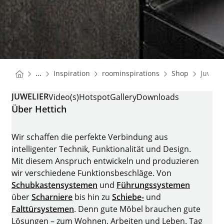
You are here:
Startseite
Startseite
Startseit
...
Inspiration
roominspirations
Shop
Juweli
Startseite
JUWELIER
Video(s)
Hotspot
Gallery
Downloads
Über Hettich
Wir schaffen die perfekte Verbindung aus
intelligenter Technik, Funktionalität und Design.
Mit diesem Anspruch entwickeln und produzieren
wir verschiedene Funktionsbeschläge. Von
Schubkastensystemen
und
Führungssystemen
über
Scharniere
bis hin zu
Schiebe-
und
Falttürsystemen
. Denn gute Möbel brauchen gute
Lösungen – zum Wohnen, Arbeiten und Leben. Tag