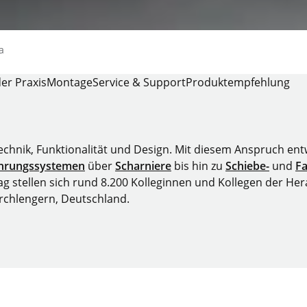
a
der Praxis
Montage
Service & Support
Produktempfehlung
Technik, Funktionalität und Design. Mit diesem Anspruch en
hrungssystemen
über
Scharniere
bis hin zu
Schiebe-
und
Fa
 stellen sich rund 8.200 Kolleginnen und Kollegen der Hera
irchlengern, Deutschland.