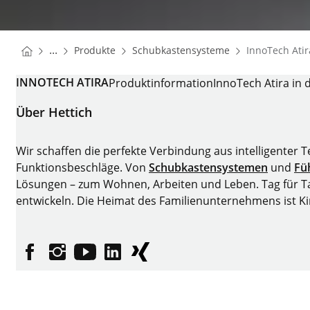
You are here:
Startseite
Startseite
...
Produkte
Schubkastensysteme
InnoTech Atir
Startseite
INNOTECH ATIRA
Produktinformation
InnoTech Atira in 
Über Hettich
Wir schaffen die perfekte Verbindung aus intelligenter 
Funktionsbeschläge. Von
Schubkastensystemen
und
Fü
Lösungen – zum Wohnen, Arbeiten und Leben. Tag für Tag
entwickeln. Die Heimat des Familienunternehmens ist K
Facebook
Instagram
YouTube
linkedin
XING
Impressum