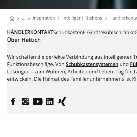
You are here:
Startseite
Startseite
...
Inspiration
Intelligent Kitchens
Händlerkonta
Startseite
HÄNDLERKONTAKT
Schubkästen
E-Geräte
Kühlschränke
Über Hettich
Wir schaffen die perfekte Verbindung aus intelligenter 
Funktionsbeschläge. Von
Schubkastensystemen
und
Fü
Lösungen – zum Wohnen, Arbeiten und Leben. Tag für Tag
entwickeln. Die Heimat des Familienunternehmens ist K
Facebook
Instagram
YouTube
linkedin
XING
Impressum