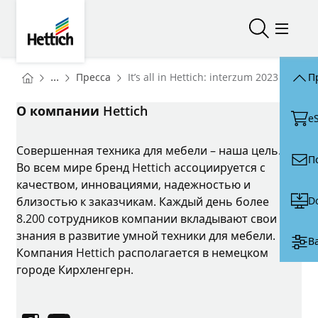
Skip to main content
Skip to page footer
Hettich
Открыть/з
Откры
You are here:
Homepage
...
Пресса
It’s all in Hettich: interzum 2023
П
Homepage
О компании Hettich
e
Совершенная техника для мебели – наша цель.
П
Во всем мире бренд Hettich ассоциируется с
качеством, инновациями, надежностью и
D
близостью к заказчикам. Каждый день более
8.200 сотрудников компании вкладывают свои
знания в развитие умной техники для мебели.
В
Компания Hettich располагается в немецком
городе Кирхленгерн.