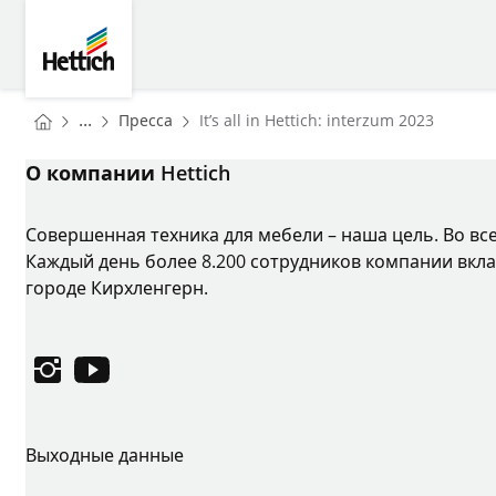
Skip to main content
Skip to page footer
Hettich
You are here:
Homepage
...
Пресса
It’s all in Hettich: interzum 2023
Homepage
О компании Hettich
Совершенная техника для мебели – наша цель. Во вс
Каждый день более 8.200 сотрудников компании вкла
городе Кирхленгерн.
Instagram
YouTube
Выходные данные