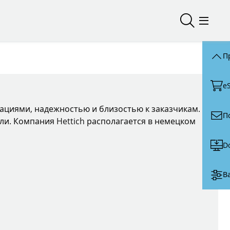
Открыть/з
Откры
П
e
вациями, надежностью и близостью к заказчикам.
П
ли. Компания Hettich располагается в немецком
D
В