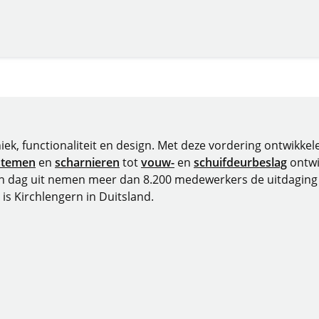
niek, functionaliteit en design. Met deze vordering ontwikk
stemen
en
scharnieren
tot
vouw-
en
schuifdeurbeslag
ontwi
in dag uit nemen meer dan 8.200 medewerkers de uitdaging 
 is Kirchlengern in Duitsland.