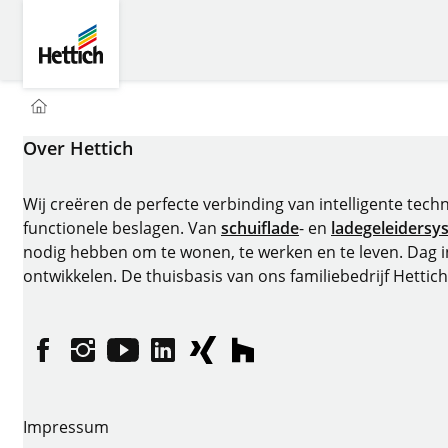
Skip to main content
Skip to page footer
Hettich
You are here:
Homepage
Over Hettich
Wij creëren de perfecte verbinding van intelligente tech
functionele beslagen. Van
schuiflade
- en
ladegeleidersy
nodig hebben om te wonen, te werken en te leven. Dag 
ontwikkelen. De thuisbasis van ons familiebedrijf Hettich
Facebook
Instagram
YouTube
LinkedIn
XING
houzz
Impressum