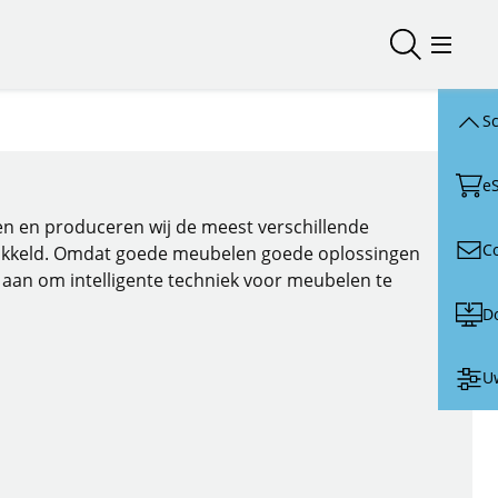
Zoeken ope
Menu o
Sc
e
elen en produceren wij de meest verschillende
C
kkeld. Omdat goede meubelen goede oplossingen
aan om intelligente techniek voor meubelen te
D
Uw