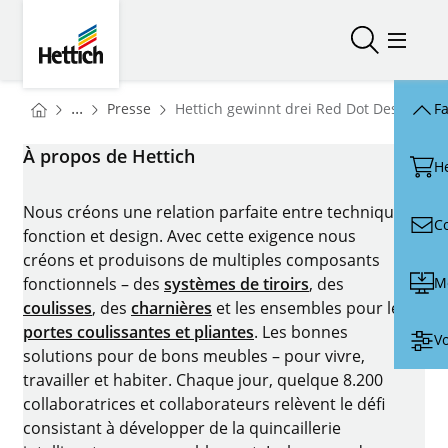
Skip to main content
Skip to page footer
Hettich
Ouvrir/fer
Ouvrir
You are here:
Homepage
...
Presse
Hettich gewinnt drei Red Dot Design Aw
Fa
Homepage
À propos de Hettich
H
Nous créons une relation parfaite entre technique,
C
fonction et design. Avec cette exigence nous
créons et produisons de multiples composants
M
fonctionnels – des
systèmes de tiroirs
, des
coulisses
, des
charnières
et les ensembles pour les
portes coulissantes et pliantes
. Les bonnes
Vo
solutions pour de bons meubles – pour vivre,
travailler et habiter. Chaque jour, quelque 8.200
collaboratrices et collaborateurs relèvent le défi
consistant à développer de la quincaillerie