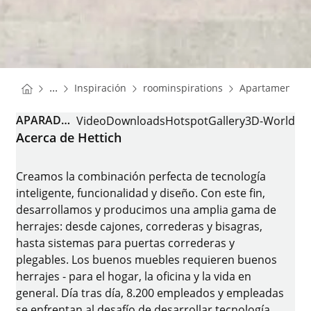
You are here:
Homepage
Homepage
...
Inspiración
roominspirations
Apartamento u
Homepage
APARADOR
Video
Downloads
Hotspot
Gallery
3D-World
Acerca de Hettich
Creamos la combinación perfecta de tecnología
inteligente, funcionalidad y diseño. Con este fin,
desarrollamos y producimos una amplia gama de
herrajes: desde cajones, correderas y bisagras,
hasta sistemas para puertas correderas y
plegables. Los buenos muebles requieren buenos
herrajes - para el hogar, la oficina y la vida en
general. Día tras día, 8.200 empleados y empleadas
se enfrentan al desafío de desarrollar tecnología